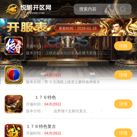
更新时间：2026-01-18
追龙超变倍攻神器
详情
开服时间：
04月/26日
版本介绍：
上线送自捡自回装备全爆无套路ぃぃぃ
无人能敌つ无线刀
详情
开服时间：
04月/26日
版本介绍：
荐 ０元满级上线变土豪秒各种装Ｂ
１７６特色
详情
开服时间：
04月/26日
版本介绍：
‘ 追梦感十足耐玩复古、、 ’
１７６特色复古
详情
开服时间：
04月/26日