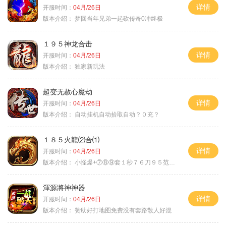
详情
开服时间：
04月/26日
版本介绍：
梦回当年兄弟一起砍传奇0冲终极
１９５神龙合击
详情
开服时间：
04月/26日
版本介绍：
独家新玩法
超变无赦心魔劫
详情
开服时间：
04月/26日
版本介绍：
自动挂机自动拾取自动？０充？
１８５火龍⑵合⑴
详情
开服时间：
04月/26日
版本介绍：
小怪爆+⑦⑧⑨套１秒７６刀９５范围捡
渾源將神神器
详情
开服时间：
04月/26日
版本介绍：
赞助好打地图免费没有套路散人好混