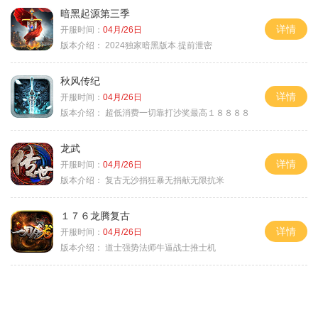
暗黑起源第三季
详情
开服时间：
04月/26日
版本介绍：
2024独家暗黑版本.提前泄密
秋风传纪
详情
开服时间：
04月/26日
版本介绍：
超低消费一切靠打沙奖最高１８８８８
龙武
详情
开服时间：
04月/26日
版本介绍：
复古无沙捐狂暴无捐献无限抗米
１７６龙腾复古
详情
开服时间：
04月/26日
版本介绍：
道士强势法师牛逼战士推士机