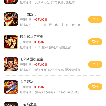
版本介绍：
无赞助无会员养老脱机长期版本
西游记
详情
开服时间：
09月/02日
版本介绍：
你 没 玩 过 的 传 奇
暗黑起源第三季
详情
开服时间：
09月/02日
版本介绍：
2024独家暗黑版本.提前泄密
仙剑奇遇抓宝宝
详情
开服时间：
09月/02日
版本介绍：
所有怪都可成宝宝免费转区免费挂机活动
３７裁决
详情
开服时间：
09月/02日
版本介绍：
(极品+８)(幸运+１５触发)暴伤腰靴
召唤之皇