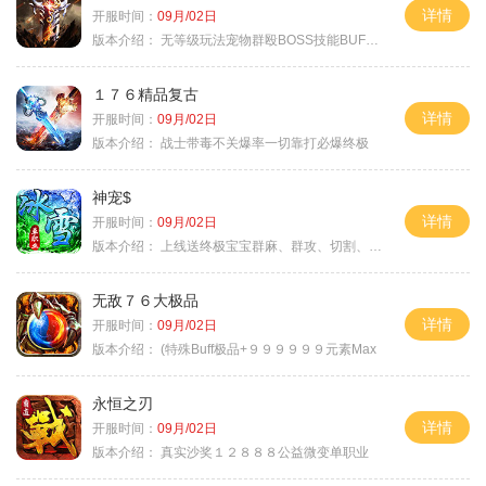
详情
开服时间：
09月/02日
版本介绍：
无等级玩法宠物群殴BOSS技能BUFF铭文B
１７６精品复古
详情
开服时间：
09月/02日
版本介绍：
战士带毒不关爆率一切靠打必爆终极
神宠$
详情
开服时间：
09月/02日
版本介绍：
上线送终极宝宝群麻、群攻、切割、吸血
无敌７６大极品
详情
开服时间：
09月/02日
版本介绍：
(特殊Buff极品+９９９９９９元素Max
永恒之刃
详情
开服时间：
09月/02日
版本介绍：
真实沙奖１２８８８公益微变单职业