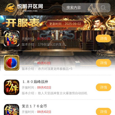
更新时间：2025-09-02
１７６特色复古
详情
开服时间：
09月/02日
版本介绍：
176你没玩过的复古
１、７６
详情
开服时间：
09月/02日
版本介绍：
赤月封顶屠龙终极极品+5
１.８０巅峰战神
详情
开服时间：
09月/02日
版本介绍：
散人天堂战神复古火爆激情自动挂机
复古１７６金币
详情
开服时间：
09月/02日