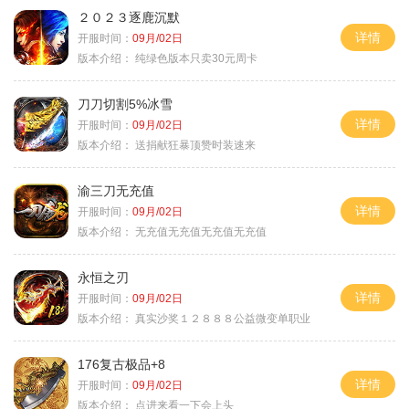
２０２３逐鹿沉默
详情
开服时间：
09月/02日
版本介绍：
纯绿色版本只卖30元周卡
刀刀切割5%冰雪
详情
开服时间：
09月/02日
版本介绍：
送捐献狂暴顶赞时装速来
渝三刀无充值
详情
开服时间：
09月/02日
版本介绍：
无充值无充值无充值无充值
永恒之刃
详情
开服时间：
09月/02日
版本介绍：
真实沙奖１２８８８公益微变单职业
176复古极品+8
详情
开服时间：
09月/02日
版本介绍：
点进来看一下会上头