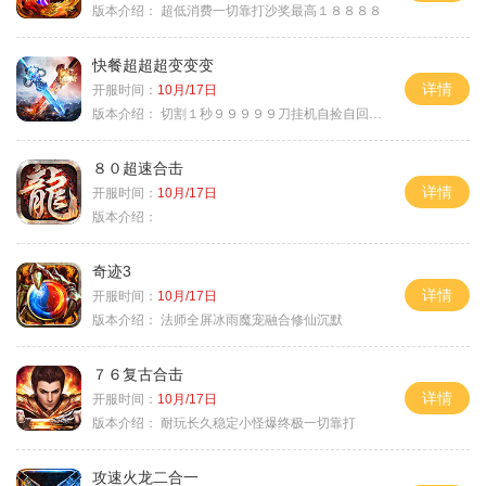
版本介绍：
超低消费一切靠打沙奖最高１８８８８
快餐超超超变变变
详情
开服时间：
10月/17日
版本介绍：
切割１秒９９９９９刀挂机自捡自回０血不
８０超速合击
详情
开服时间：
10月/17日
版本介绍：
奇迹3
详情
开服时间：
10月/17日
版本介绍：
法师全屏冰雨魔宠融合修仙沉默
７６复古合击
详情
开服时间：
10月/17日
版本介绍：
耐玩长久稳定小怪爆终极一切靠打
攻速火龙二合一