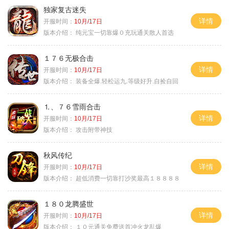
独家复古迷失
详情
开服时间：
10月/17日
版本介绍：
纯元宝一切靠爆０充玩通关散人首选
１７６无极合击
详情
开服时间：
10月/17日
版本介绍：
装备全爆.轻松运九.等级好升.自捡自回
⒈、７６雪雨合击
详情
开服时间：
10月/17日
版本介绍：
攻击附带神技
秋风传纪
详情
开服时间：
10月/17日
版本介绍：
超低消费一切靠打沙奖最高１８８８８
１８０龙腾盛世
详情
开服时间：
10月/17日
版本介绍：
１０元通关免费送首冲火龙乱爆