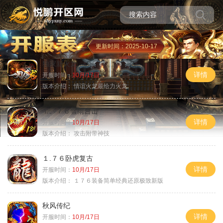
更新时间：2025-10-17
独家新火龙
详情
开服时间：
10月/17日
版本介绍：
情谊火龙最给力火龙
⒈、７６雪雨合击
详情
开服时间：
10月/17日
版本介绍：
攻击附带神技
１.７６卧虎复古
详情
开服时间：
10月/17日
版本介绍：
１７６装备简单经典还原极致新版
秋风传纪
详情
开服时间：
10月/17日