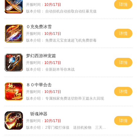
详情
开服时间：
10月/17日
版本介绍：
自动挂机自动拾取自动狂暴充值
０充免费冰雪
详情
开服时间：
10月/17日
版本介绍：
免费送元宝攻速超飞机免费群毒
梦幻西游神宠篇
详情
开服时间：
10月/17日
版本介绍：
全新副本等你来战
８０中華合击
详情
开服时间：
10月/17日
版本介绍：
专属独家免费送切割帝王篇永久回现
斩魂神器
详情
开服时间：
10月/17日
版本介绍：
2零门槛打保值 送挂机捡物 三天合区