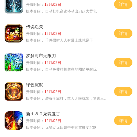
详情
开服时间：
12月/02日
版本介绍：
自动挂机高速移动出刀超大背包
传说迷失
详情
开服时间：
12月/02日
版本介绍：
千件限时人人有爆上线就是干
罗刹海市无限刀
详情
开服时间：
12月/02日
版本介绍：
自动免费挂机超多地图简单耐玩
绿色沉默
详情
开服时间：
12月/02日
版本介绍：
装备全靠打，散人无限抗米，复古三天合区
新１８０龙魂复古
详情
开服时间：
12月/02日
版本介绍：
无赞助无回馈中变冰雪微变沉默