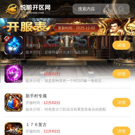
更新时间：2025-12-02
新冰雪
详情
开服时间：
12月/02日
版本介绍：
必爆终极件光速打怪低消费
送刀刀切割5%火龙
详情
开服时间：
12月/02日
版本介绍：
就是那种弄死一个BOSS爆一堆然后就起飞
新手村专属
详情
开服时间：
12月/02日
版本介绍：
特色复古三职业没有重复装备自由搭配
１７６复古
详情
开服时间：
12月/02日