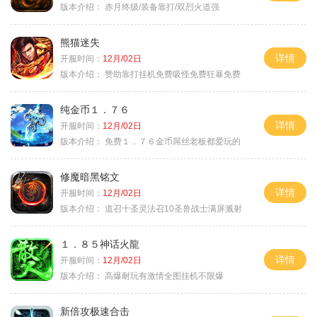
版本介绍：
赤月终级/装备靠打/双烈火道强
熊猫迷失
详情
开服时间：
12月/02日
版本介绍：
赞助靠打挂机免费吸怪免费狂暴免费
纯金币１．７６
详情
开服时间：
12月/02日
版本介绍：
免费１．７６金币屌丝老板都爱玩的
修魔暗黑铭文
详情
开服时间：
12月/02日
版本介绍：
道召十圣灵法召10圣兽战士满屏溅射
１．８５神话火龍
详情
开服时间：
12月/02日
版本介绍：
高爆耐玩有激情全图挂机不限爆
新倍攻极速合击