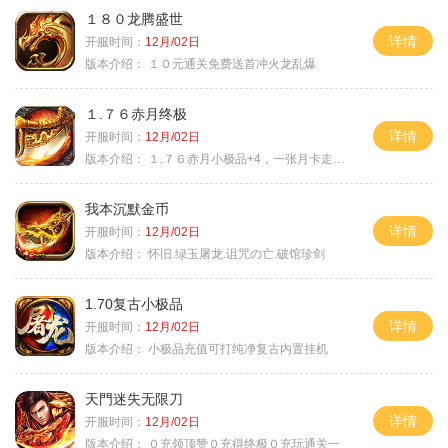
１８０龙腾盛世
详情
开服时间：
12月/02日
版本介绍：
１０元通关免费送首冲火龙乱爆
１.７６赤月终极
详情
开服时间：
12月/02日
版本介绍：
１.７６赤月小极品+4，一张月卡走天涯b
我本沉默金币
详情
开服时间：
12月/02日
版本介绍：
怀旧.绿玉屠龙.诅咒の亡.破馆珍剑
1.70复古小极品
详情
开服时间：
12月/02日
版本介绍：
小极品充值可打纯净复古内置挂机
天門迷失无限刀
详情
开服时间：
12月/02日
版本介绍：
０充领顶赞０充得终极０充玩通关一