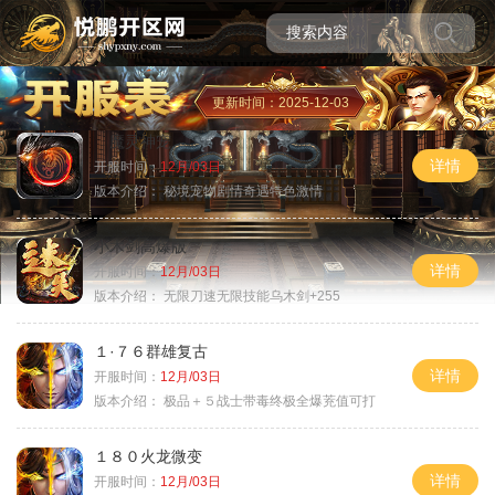
更新时间：2025-12-03
魔灵神宠
详情
开服时间：
12月/03日
版本介绍：
秘境宠物剧情奇遇特色激情
小木剑高爆版
详情
开服时间：
12月/03日
版本介绍：
无限刀速无限技能乌木剑+255
１·７６群雄复古
详情
开服时间：
12月/03日
版本介绍：
极品＋５战士带毒终极全爆茺值可打
１８０火龙微变
详情
开服时间：
12月/03日