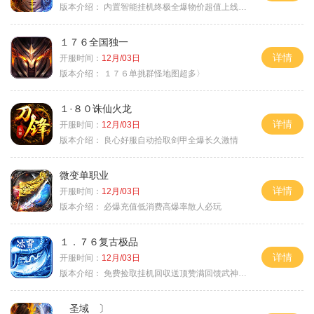
版本介绍：
内置智能挂机终极全爆物价超值上线送神器
１７６全国独一
详情
开服时间：
12月/03日
版本介绍：
１７６单挑群怪地图超多〉
１·８０诛仙火龙
详情
开服时间：
12月/03日
版本介绍：
良心好服自动拾取剑甲全爆长久激情
微变单职业
详情
开服时间：
12月/03日
版本介绍：
必爆充值低消费高爆率散人必玩
１．７６复古极品
详情
开服时间：
12月/03日
版本介绍：
免费捡取挂机回収送顶赞满回馈武神之力
圣域 〕