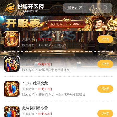
更新时间：2025-09-03
１７６特色复古
详情
开服时间：
09月/03日
版本介绍：
176你没玩过的复古
天降财神
详情
开服时间：
09月/03日
版本介绍：
全屏吸怪十万首爆永久
１８０雄霸火龙
详情
开服时间：
09月/03日
版本介绍：
新雄霸火龙上线送满级装备嗷嗷爆
超速切割新冰雪
详情
开服时间：
09月/03日