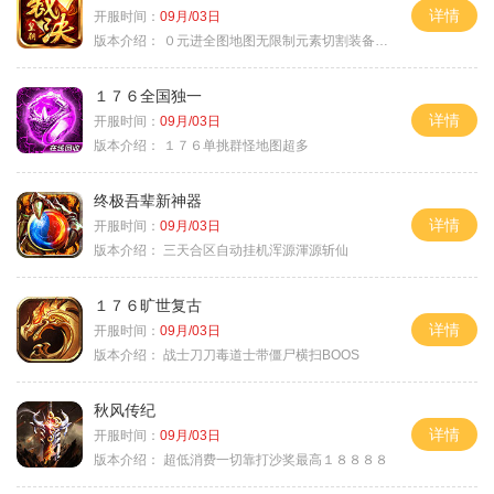
详情
开服时间：
09月/03日
版本介绍：
０元进全图地图无限制元素切割装备鉴定
１７６全国独一
详情
开服时间：
09月/03日
版本介绍：
１７６单挑群怪地图超多
终极吾辈新神器
详情
开服时间：
09月/03日
版本介绍：
三天合区自动挂机浑源渾源斩仙
１７６旷世复古
详情
开服时间：
09月/03日
版本介绍：
战士刀刀毒道士带僵尸横扫BOOS
秋风传纪
详情
开服时间：
09月/03日
版本介绍：
超低消费一切靠打沙奖最高１８８８８