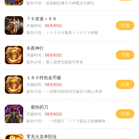
版本介绍：
送捐献狂暴大小神魔永久耐玩
７６攻速＋６６
详情
开服时间：
09月/03日
版本介绍：
＋１００％毒素＋１００％准敏
永夜神行
详情
开服时间：
09月/03日
版本介绍：
散人追梦无套路可养老
１８０特色金币服
详情
开服时间：
09月/03日
版本介绍：
一切靠打时间为王极品+5散人养老
最快的刀
详情
开服时间：
09月/03日
版本介绍：
一切靠打 ７７７级以上怪物爆终极
零充火龙单职业