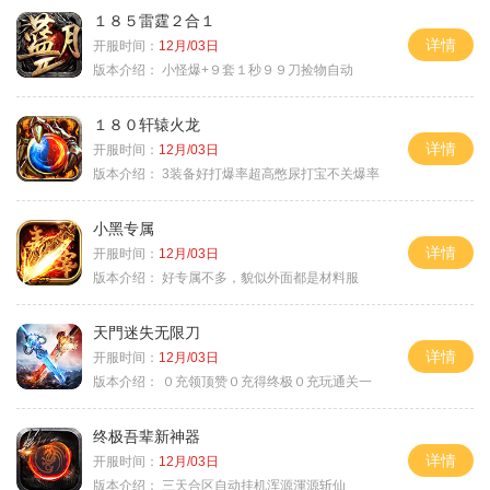
１８５雷霆２合１
详情
开服时间：
12月/03日
版本介绍：
小怪爆+９套１秒９９刀捡物自动
１８０轩辕火龙
详情
开服时间：
12月/03日
版本介绍：
3装备好打爆率超高憋尿打宝不关爆率
小黑专属
详情
开服时间：
12月/03日
版本介绍：
好专属不多，貌似外面都是材料服
天門迷失无限刀
详情
开服时间：
12月/03日
版本介绍：
０充领顶赞０充得终极０充玩通关一
终极吾辈新神器
详情
开服时间：
12月/03日
版本介绍：
三天合区自动挂机浑源渾源斩仙