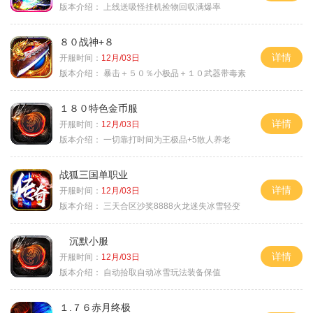
版本介绍：
上线送吸怪挂机捡物回収满爆率
８０战神+８
详情
开服时间：
12月/03日
版本介绍：
暴击＋５０％小极品＋１０武器带毒素
１８０特色金币服
详情
开服时间：
12月/03日
版本介绍：
一切靠打时间为王极品+5散人养老
战狐三国单职业
详情
开服时间：
12月/03日
版本介绍：
三天合区沙奖8888火龙迷失冰雪轻变
沉默小服
详情
开服时间：
12月/03日
版本介绍：
自动拾取自动冰雪玩法装备保值
１.７６赤月终极