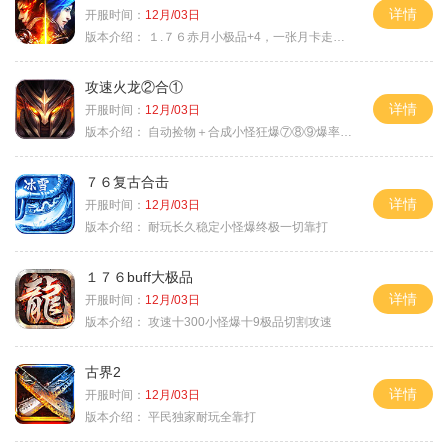
详情
开服时间：
12月/03日
版本介绍：
１.７６赤月小极品+4，一张月卡走天涯a
攻速火龙②合①
详情
开服时间：
12月/03日
版本介绍：
自动捡物＋合成小怪狂爆⑦⑧⑨爆率+９
７６复古合击
详情
开服时间：
12月/03日
版本介绍：
耐玩长久稳定小怪爆终极一切靠打
１７６buff大极品
详情
开服时间：
12月/03日
版本介绍：
攻速十300小怪爆十9极品切割攻速
古界2
详情
开服时间：
12月/03日
版本介绍：
平民独家耐玩全靠打