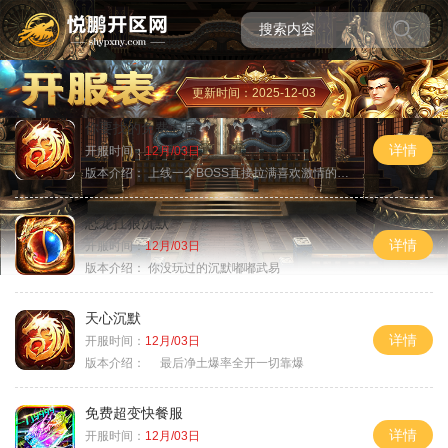
更新时间：2025-12-03
你要找的免费专属
详情
开服时间：
12月/03日
版本介绍：
上线一个BOSS直接拉满喜欢激情的朋友进
恐龙扛狼沉默
详情
开服时间：
12月/03日
版本介绍：
你没玩过的沉默嘟嘟武易
天心沉默
详情
开服时间：
12月/03日
版本介绍：
最后净土爆率全开一切靠爆
免费超变快餐服
详情
开服时间：
12月/03日